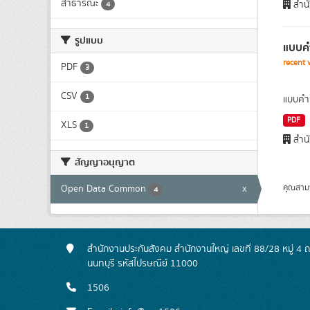
สาธารณะ
สำนั
4
รูปแบบ
แบบคำ
recent 
PDF
3
CSV
1
แบบคำข
PDF
XLS
1
สำนั
สัญญาอนุญาต
คุณสาม
Open Data Common
x
4
สำนักงานประกันสังคม สำนักงานใหญ่ เลขที่ 88/28 หมู่ 4
นนทบุรี รหัสไปรษณีย์ 11000
1506