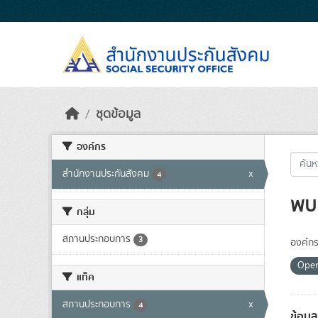
Skip to main content
ชุดข้อมูล
องค์กร
สำนักงานประกันสังคม
x
4
พบ 
กลุ่ม
สถานประกอบการ
3
องค์กร
Ope
แท็ค
สถานประกอบการ
x
4
ข้อม