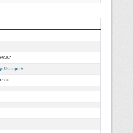
ะพัฒนา
yo@sso.go.th
วยงาน