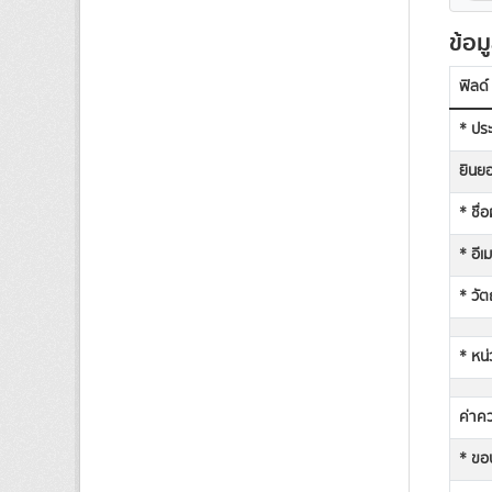
ข้อม
ฟิลด์
* ประ
ยินยอ
* ชื่
* อีเ
* วัต
* หน่
ค่าคว
* ขอบ