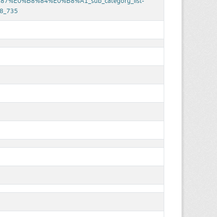
7%E0%B8%84%E0%B8%A1_sub_category_list-
68_735