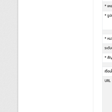
* แหล
* รูป
* หม
ระดับช
* สั
เงื่อ
URL