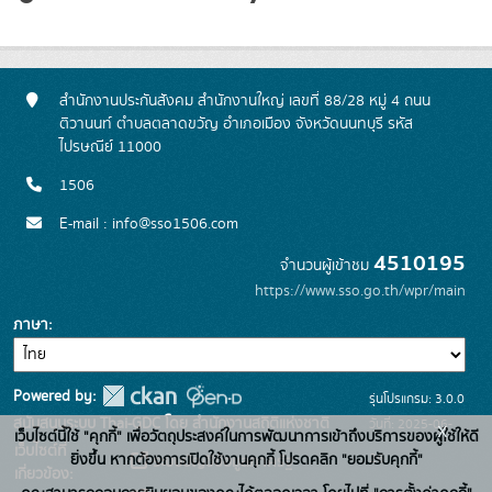
สำนักงานประกันสังคม สำนักงานใหญ่ เลขที่ 88/28 หมู่ 4 ถนน
ติวานนท์ ตำบลตลาดขวัญ อำเภอเมือง จังหวัดนนทบุรี รหัส
ไปรษณีย์ 11000
1506
E-mail : info@sso1506.com
4510195
จำนวนผู้เข้าชม
https://www.sso.go.th/wpr/main
ภาษา
Powered by:
รุ่นโปรแกรม: 3.0.0
สนับสนุนระบบ Thai-GDC โดย สำนักงานสถิติแห่งชาติ
วันที่: 2025-06-
x
เว็บไซต์นี้ใช้ "คุกกี้" เพื่อวัตถุประสงค์ในการพัฒนาการเข้าถึงบริการของผู้ใช้ให้ดี
เว็บไซต์ที่
26
ยิ่งขึ้น หากต้องการเปิดใช้งานคุกกี้ โปรดคลิก "ยอมรับคุกกี้"
ระบบบัญชีข้อมูลภาครัฐ
เกี่ยวข้อง: