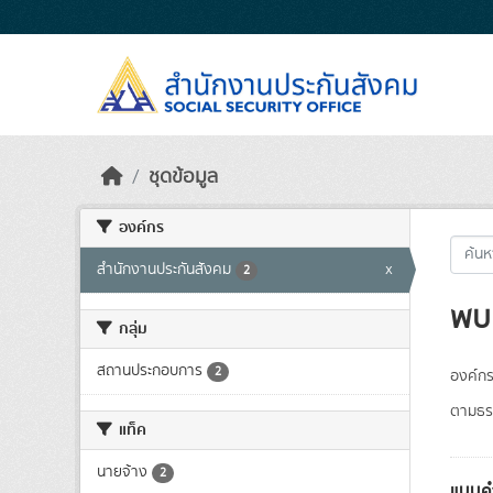
Skip to main content
ชุดข้อมูล
องค์กร
สำนักงานประกันสังคม
x
2
พบ 
กลุ่ม
สถานประกอบการ
2
องค์กร
ตามธรร
แท็ค
นายจ้าง
2
แบบคำ