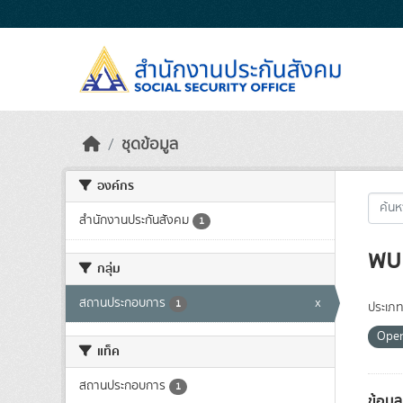
Skip to main content
ชุดข้อมูล
องค์กร
สำนักงานประกันสังคม
1
พบ 
กลุ่ม
สถานประกอบการ
x
1
ประเภท
Ope
แท็ค
สถานประกอบการ
1
ข้อม