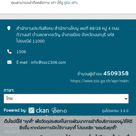
คุณสามารถเข้าถึงคลังทาง
API
(ให้ดู
คู่มือ API
).
สำนักงานประกันสังคม สำนักงานใหญ่ เลขที่ 88/28 หมู่ 4 ถนน
ติวานนท์ ตำบลตลาดขวัญ อำเภอเมือง จังหวัดนนทบุรี รหัส
ไปรษณีย์ 11000
1506
E-mail : info@sso1506.com
4509358
จำนวนผู้เข้าชม
https://www.sso.go.th/wpr/main
ภาษา
Powered by:
รุ่นโปรแกรม: 3.0.0
สนับสนุนระบบ Thai-GDC โดย สำนักงานสถิติแห่งชาติ
วันที่: 2025-06-
x
เว็บไซต์นี้ใช้ "คุกกี้" เพื่อวัตถุประสงค์ในการพัฒนาการเข้าถึงบริการของผู้ใช้ให้ดี
เว็บไซต์ที่
26
ยิ่งขึ้น หากต้องการเปิดใช้งานคุกกี้ โปรดคลิก "ยอมรับคุกกี้"
ระบบบัญชีข้อมูลภาครัฐ
เกี่ยวข้อง: