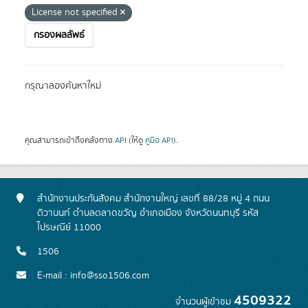
License not specified
กรองผลลัพธ์
กรุณาลองค้นหาใหม่
คุณสามารถเข้าถึงคลังทาง
API
(ให้ดู
คู่มือ API
).
สำนักงานประกันสังคม สำนักงานใหญ่ เลขที่ 88/28 หมู่ 4 ถนน
ติวานนท์ ตำบลตลาดขวัญ อำเภอเมือง จังหวัดนนทบุรี รหัส
ไปรษณีย์ 11000
1506
E-mail : info@sso1506.com
4509322
จำนวนผู้เข้าชม