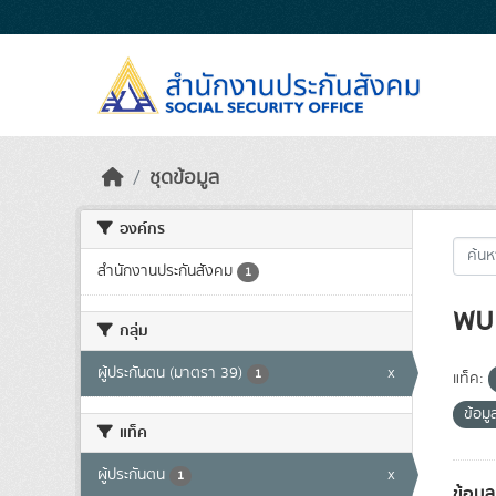
Skip to main content
ชุดข้อมูล
องค์กร
สำนักงานประกันสังคม
1
พบ 
กลุ่ม
ผู้ประกันตน (มาตรา 39)
x
1
แท็ค:
ข้อม
แท็ค
ผู้ประกันตน
x
1
ข้อมู