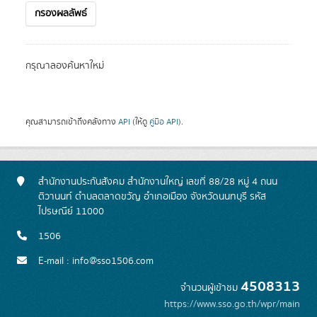
กรองผลลัพธ์
กรุณาลองค้นหาใหม่
คุณสามารถเข้าถึงคลังทาง
API
(ให้ดู
คู่มือ API
).
สำนักงานประกันสังคม สำนักงานใหญ่ เลขที่ 88/28 หมู่ 4 ถนน
ติวานนท์ ตำบลตลาดขวัญ อำเภอเมือง จังหวัดนนทบุรี รหัส
ไปรษณีย์ 11000
1506
E-mail : info@sso1506.com
4508313
จำนวนผู้เข้าชม
https://www.sso.go.th/wpr/main