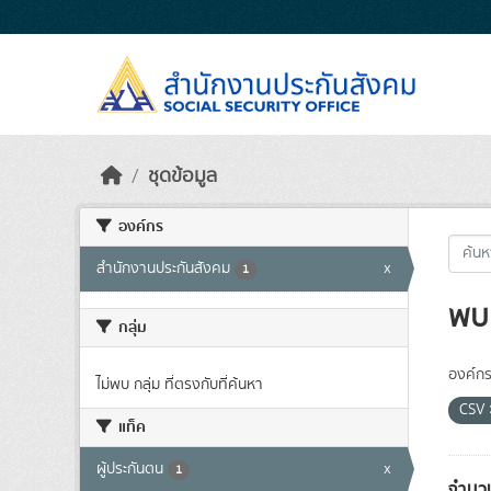
Skip to main content
ชุดข้อมูล
องค์กร
สำนักงานประกันสังคม
x
1
พบ 
กลุ่ม
องค์กร
ไม่พบ กลุ่ม ที่ตรงกับที่ค้นหา
CSV
แท็ค
ผู้ประกันตน
x
1
จำนวน