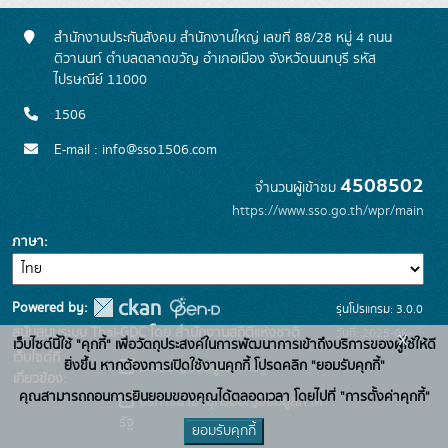
สำนักงานประกันสังคม สำนักงานใหญ่ เลขที่ 88/28 หมู่ 4 ถนน
ติวานนท์ ตำบลตลาดขวัญ อำเภอเมือง จังหวัดนนทบุรี รหัส
ไปรษณีย์ 11000
1506
E-mail : info@sso1506.com
4508502
จำนวนผู้เข้าชม
https://www.sso.go.th/wpr/main
ภาษา
Powered by:
รุ่นโปรแกรม: 3.0.0
สนับสนุนระบบ Thai-GDC โดย สำนักงานสถิติแห่งชาติ
วันที่: 2025-06-
x
เว็บไซต์นี้ใช้ "คุกกี้" เพื่อวัตถุประสงค์ในการพัฒนาการเข้าถึงบริการของผู้ใช้ให้ดี
เว็บไซต์ที่
26
ยิ่งขึ้น หากต้องการเปิดใช้งานคุกกี้ โปรดคลิก "ยอมรับคุกกี้"
ระบบบัญชีข้อมูลภาครัฐ
เกี่ยวข้อง:
คุณสามารถถอนการยินยอมของคุณได้ตลอดเวลา โดยไปที่ "การตั้งค่าคุกกี้"
บริการนามานุกรมบัญชีข้อมูลภาค
รัฐ
ยอมรับคุกกี้