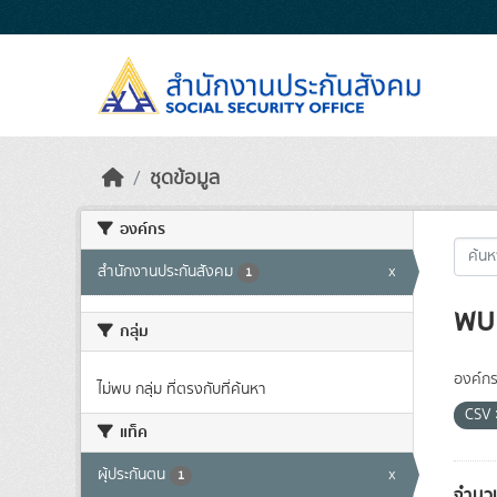
Skip to main content
ชุดข้อมูล
องค์กร
สำนักงานประกันสังคม
x
1
พบ 
กลุ่ม
องค์กร
ไม่พบ กลุ่ม ที่ตรงกับที่ค้นหา
CSV
แท็ค
ผุ้ประกันตน
x
1
จำนว