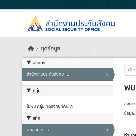
Skip to main content
ชุดข้อมูล
องค์กร
สำนักงานประกันสังคม
x
1
พบ 
กลุ่ม
องค์กร
ไม่พบ กลุ่ม ที่ตรงกับที่ค้นหา
ข้อมูล:
แท็ค
คลอดบุตร
x
1
จำนวน