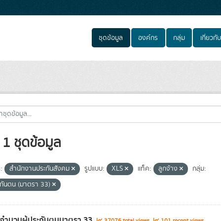
ชุดข้อมูล
องค์กร
กลุ่ม
เกี่ยวกับ
1 ชุดข้อมูล
:
สำนักงานประกันสังคม
รูปแบบ:
XLS
แท็ค:
ลูกจ้าง
กลุ่ม:
ระกันตน (มาตรา 33)
ลจำนวนผู้ประกันตนมาตรา 33
37076 total views
101 recent views