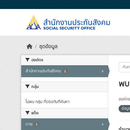
Skip to main content
ชุดข้อมูล
องค์กร
สำนักงานประกันสังคม
x
1
พบ 
กลุ่ม
องค์กร
ไม่พบ กลุ่ม ที่ตรงกับที่ค้นหา
ข้อมู
แท็ค
ตาย
x
1
จำนวน