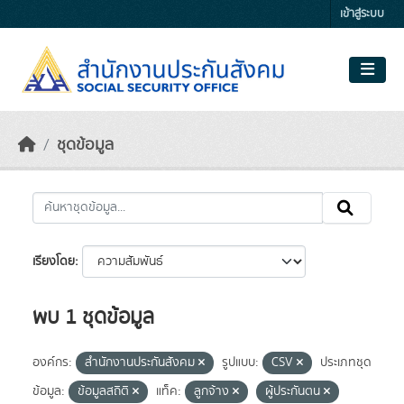
Skip to main content
เข้าสู่ระบบ
ชุดข้อมูล
เรียงโดย
พบ 1 ชุดข้อมูล
องค์กร:
สำนักงานประกันสังคม
รูปแบบ:
CSV
ประเภทชุด
ข้อมูล:
ข้อมูลสถิติ
แท็ค:
ลูกจ้าง
ผู้ประกันตน