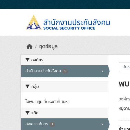
Skip to main content
ชุดข้อมูล
องค์กร
สำนักงานประกันสังคม
x
1
พบ 
กลุ่ม
องค์กร
ไม่พบ กลุ่ม ที่ตรงกับที่ค้นหา
หมู่ตา
แท็ค
สงเคราะห์บุตร
x
1
จำนวน