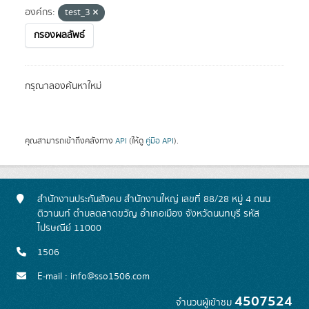
องค์กร:
test_3
กรองผลลัพธ์
กรุณาลองค้นหาใหม่
คุณสามารถเข้าถึงคลังทาง
API
(ให้ดู
คู่มือ API
).
สำนักงานประกันสังคม สำนักงานใหญ่ เลขที่ 88/28 หมู่ 4 ถนน
ติวานนท์ ตำบลตลาดขวัญ อำเภอเมือง จังหวัดนนทบุรี รหัส
ไปรษณีย์ 11000
1506
E-mail : info@sso1506.com
4507524
จำนวนผู้เข้าชม