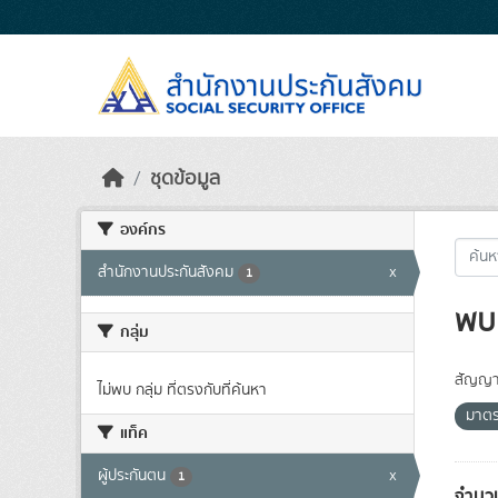
Skip to main content
ชุดข้อมูล
องค์กร
สำนักงานประกันสังคม
x
1
พบ 
กลุ่ม
สัญญา
ไม่พบ กลุ่ม ที่ตรงกับที่ค้นหา
มาต
แท็ค
ผู้ประกันตน
x
1
จำนวน