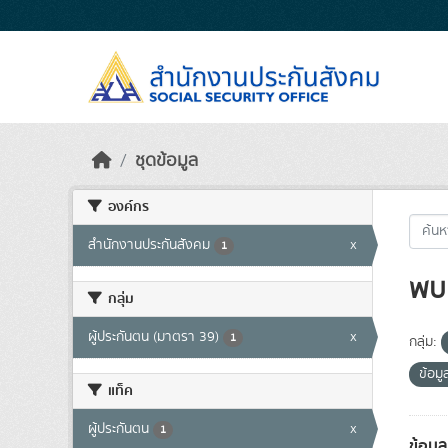
Skip to main content
ชุดข้อมูล
องค์กร
สำนักงานประกันสังคม
x
1
พบ 
กลุ่ม
ผู้ประกันตน (มาตรา 39)
x
1
กลุ่ม:
ข้อมู
แท็ค
ผู้ประกันตน
x
1
ข้อมู