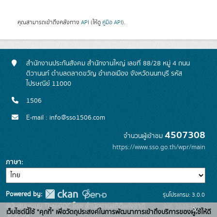
คุณสามารถเข้าถึงคลังทาง
API
(ให้ดู
คู่มือ API
).
สำนักงานประกันสังคม สำนักงานใหญ่ เลขที่ 88/28 หมู่ 4 ถนน
ติวานนท์ ตำบลตลาดขวัญ อำเภอเมือง จังหวัดนนทบุรี รหัส
ไปรษณีย์ 11000
1506
E-mail : info@sso1506.com
4507308
จำนวนผู้เข้าชม
https://www.sso.go.th/wpr/main
ภาษา
Powered by:
รุ่นโปรแกรม: 3.0.0
สนับสนุนระบบ Thai-GDC โดย สำนักงานสถิติแห่งชาติ
วันที่: 2025-06-
x
เว็บไซต์นี้ใช้ "คุกกี้" เพื่อวัตถุประสงค์ในการพัฒนาการเข้าถึงบริการของผู้ใช้ให้ดี