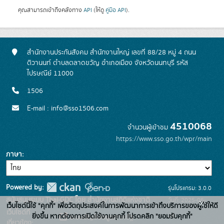
คุณสามารถเข้าถึงคลังทาง
API
(ให้ดู
คู่มือ API
).
สำนักงานประกันสังคม สำนักงานใหญ่ เลขที่ 88/28 หมู่ 4 ถนน
ติวานนท์ ตำบลตลาดขวัญ อำเภอเมือง จังหวัดนนทบุรี รหัส
ไปรษณีย์ 11000
1506
E-mail : info@sso1506.com
4510068
จำนวนผู้เข้าชม
https://www.sso.go.th/wpr/main
ภาษา
Powered by:
รุ่นโปรแกรม: 3.0.0
สนับสนุนระบบ Thai-GDC โดย สำนักงานสถิติแห่งชาติ
วันที่: 2025-06-
x
เว็บไซต์นี้ใช้ "คุกกี้" เพื่อวัตถุประสงค์ในการพัฒนาการเข้าถึงบริการของผู้ใช้ให้ดี
เว็บไซต์ที่
26
ยิ่งขึ้น หากต้องการเปิดใช้งานคุกกี้ โปรดคลิก "ยอมรับคุกกี้"
ระบบบัญชีข้อมูลภาครัฐ
เกี่ยวข้อง: