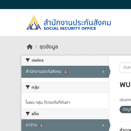
Skip to main content
ชุดข้อมูล
องค์กร
สำนักงานประกันสังคม
x
1
พบ 
กลุ่ม
ประเภท
ไม่พบ กลุ่ม ที่ตรงกับที่ค้นหา
ข้อม
แท็ค
ค่าจ้าง
x
1
จำนวน