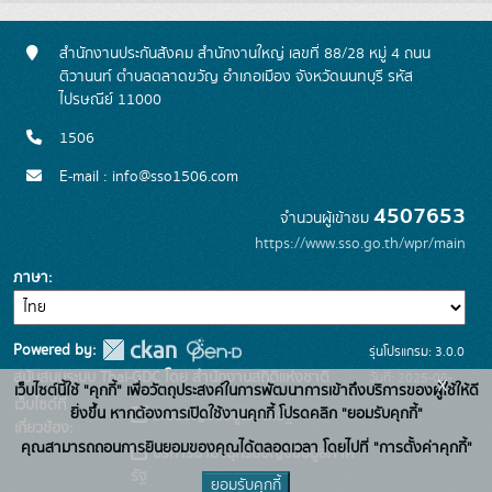
สำนักงานประกันสังคม สำนักงานใหญ่ เลขที่ 88/28 หมู่ 4 ถนน
ติวานนท์ ตำบลตลาดขวัญ อำเภอเมือง จังหวัดนนทบุรี รหัส
ไปรษณีย์ 11000
1506
E-mail : info@sso1506.com
4507653
จำนวนผู้เข้าชม
https://www.sso.go.th/wpr/main
ภาษา
Powered by:
รุ่นโปรแกรม: 3.0.0
สนับสนุนระบบ Thai-GDC โดย สำนักงานสถิติแห่งชาติ
วันที่: 2025-06-
x
เว็บไซต์นี้ใช้ "คุกกี้" เพื่อวัตถุประสงค์ในการพัฒนาการเข้าถึงบริการของผู้ใช้ให้ดี
เว็บไซต์ที่
26
ยิ่งขึ้น หากต้องการเปิดใช้งานคุกกี้ โปรดคลิก "ยอมรับคุกกี้"
ระบบบัญชีข้อมูลภาครัฐ
เกี่ยวข้อง:
คุณสามารถถอนการยินยอมของคุณได้ตลอดเวลา โดยไปที่ "การตั้งค่าคุกกี้"
บริการนามานุกรมบัญชีข้อมูลภาค
รัฐ
ยอมรับคุกกี้