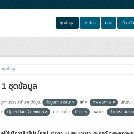
ชุดข้อมูล
องค์กร
กลุ่ม
เกี่ยวกับ
1 ชุดข้อมูล
ู่ตามธรรมาภิบาลข้อมูล:
ข้อมูลสาธารณะ
แท็ค:
ทุพพลภาพ
สัญญา
ต:
Open Data Common
การเข้าถึง:
false
องค์กร:
สำนักงานประก
ผู้ใช้บริการสิทธิประโยชน์ มาตรา 33 และมาตรา 39 กรณีทุพพลภาพข