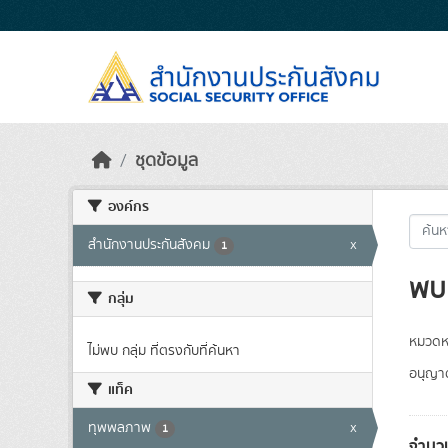
Skip to main content
ชุดข้อมูล
องค์กร
สำนักงานประกันสังคม
x
1
พบ 
กลุ่ม
หมวดหม
ไม่พบ กลุ่ม ที่ตรงกับที่ค้นหา
อนุญา
แท็ค
ทุพพลภาพ
x
1
จำนวน