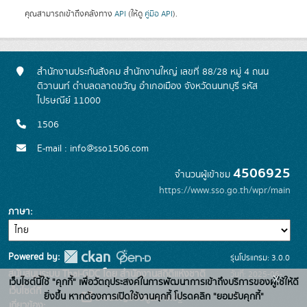
คุณสามารถเข้าถึงคลังทาง
API
(ให้ดู
คู่มือ API
).
สำนักงานประกันสังคม สำนักงานใหญ่ เลขที่ 88/28 หมู่ 4 ถนน
ติวานนท์ ตำบลตลาดขวัญ อำเภอเมือง จังหวัดนนทบุรี รหัส
ไปรษณีย์ 11000
1506
E-mail : info@sso1506.com
4506925
จำนวนผู้เข้าชม
https://www.sso.go.th/wpr/main
ภาษา
Powered by:
รุ่นโปรแกรม: 3.0.0
สนับสนุนระบบ Thai-GDC โดย สำนักงานสถิติแห่งชาติ
วันที่: 2025-06-
x
เว็บไซต์นี้ใช้ "คุกกี้" เพื่อวัตถุประสงค์ในการพัฒนาการเข้าถึงบริการของผู้ใช้ให้ดี
เว็บไซต์ที่
26
ยิ่งขึ้น หากต้องการเปิดใช้งานคุกกี้ โปรดคลิก "ยอมรับคุกกี้"
ระบบบัญชีข้อมูลภาครัฐ
เกี่ยวข้อง: