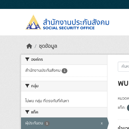
Skip to main content
ชุดข้อมูล
องค์กร
สำนักงานประกันสังคม
1
พบ 
กลุ่ม
หมวดหม
ไม่พบ กลุ่ม ที่ตรงกับที่ค้นหา
แท็ค:
แท็ค
ผุ้ประกันตน
x
1
จำนว