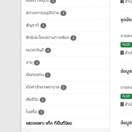
สงเคราะห์บุตร
1
สำนั
สถานะการอนุมัติจ่าย
1
ชุดข้
สัญชาติ
1
รายละเ
สิทธิประโยชน์ตามทางเลือก
1
XLSX
หมวดบัญชี
1
สำนั
อายุ
1
ข้อมูล
เงินทดแทน
1
เบิกค่ารักษาพยาบาล
รายละเ
1
XLSX
เสียชีวิต
1
สำนั
ใบเสร็จ
1
ข้อมู
แสดงเฉพาะ แท็ค ที่เป็นที่นิยม