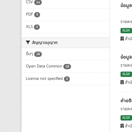
CSV
14
ข้อม
PDF
5
รายละ
XLS
3
XLSX
สำนั
สัญญาอนุญาต
อื่นๆ
19
ข้อมู
รายละเ
Open Data Common
18
XLSX
License not specified
2
สำนั
คำอธ
รายละ
XLSX
สำนั