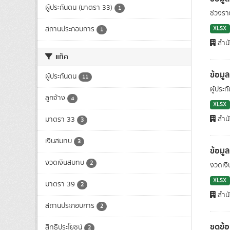
ผู้ประกันตน (มาตรา 33)
1
ช่วงรา
สถานประกอบการ
XLSX
1
สำนั
แท็ค
ข้อมู
ผู้ประกันตน
11
ผู้ประ
ลูกจ้าง
4
XLSX
สำนั
มาตรา 33
3
เงินสมทบ
3
ข้อมู
งวดเงินสมทบ
2
งวดเงิ
XLSX
มาตรา 39
2
สำนั
สถานประกอบการ
2
ชุดข้
สิทธิประโยชน์
2