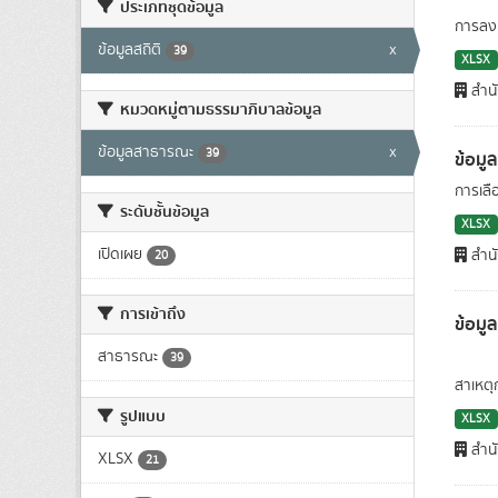
ประเภทชุดข้อมูล
การลงท
ข้อมูลสถิติ
x
39
XLSX
สำนั
หมวดหมู่ตามธรรมาภิบาลข้อมูล
ข้อมูลสาธารณะ
x
39
ข้อมู
การเลื
ระดับชั้นข้อมูล
XLSX
เปิดเผย
สำนั
20
การเข้าถึง
ข้อม
สาธารณะ
39
สาเหตุ
รูปแบบ
XLSX
สำนั
XLSX
21