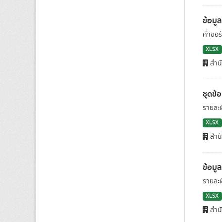
ข้อมู
คำขอร
XLSX
สำนั
ชุดข้
รายละ
XLSX
สำนั
ข้อมู
รายละเ
XLSX
สำนั